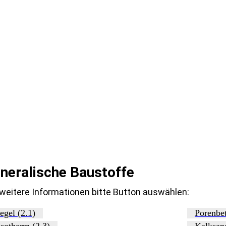
neralische Baustoffe
 weitere Informationen bitte Button auswählen:
egel (2.1)
Porenbet
sotherm (2.3)
Kalksand