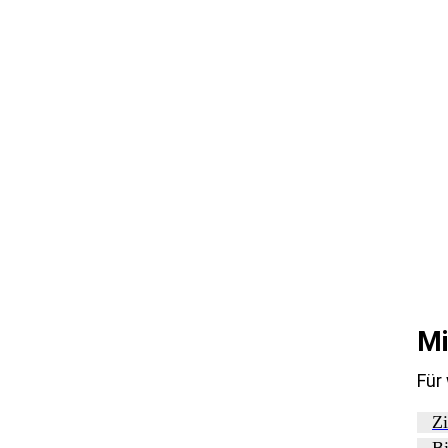
Mi
Für
Zi
Bi