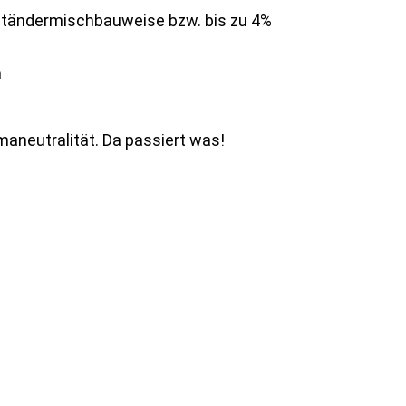
zständermischbauweise bzw. bis zu 4%
n
maneutralität. Da passiert was!