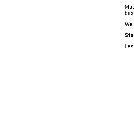
Mas
bes
Wei
Sta
Les