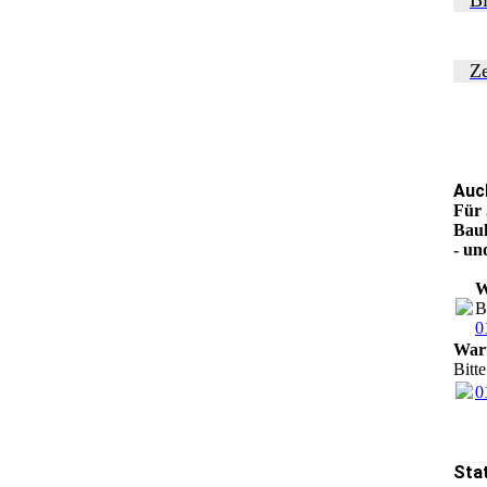
Ze
Auc
Für 
Bauh
- un
W
B
0
Waru
Bitt
0
Sta