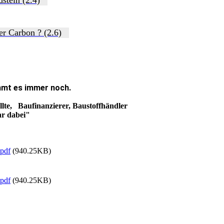
er Carbon ? (2.6)
immt es immer noch.
llte, Baufinanzierer, Baustoffhändler
ar dabei"
pdf
(940.25KB)
pdf
(940.25KB)